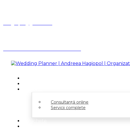
Facebook
Instagram
Linkedin
ahagiopol@gmail.com
Ai o întrebare? Suna-mă
0731 362 001
Acasă
Despre
Servicii
Consultanță online
Servicii complete
Pachete
Idei de nuntă