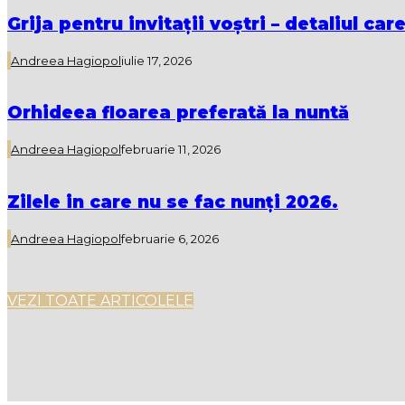
Grija pentru invitații voștri – detaliul 
Andreea Hagiopol
iulie 17, 2026
Orhideea floarea preferată la nuntă
Andreea Hagiopol
februarie 11, 2026
Zilele in care nu se fac nunți 2026.
Andreea Hagiopol
februarie 6, 2026
VEZI TOATE ARTICOLELE