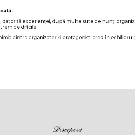
cată.
mea, datorită experienței, după multe sute de nunți organi
trem de dificile.
imia dintre organizator și protagonist, cred în echilibru 
Descoperă