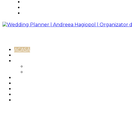
Testimoniale
Blog
Contact
ACASĂ
DESPRE
SERVICII
Consultanță online
Servicii complete
PACHETE
IDEI DE NUNTĂ
TESTIMONIALE
BLOG
CONTACT
Facebook
Instagram
Linkedin