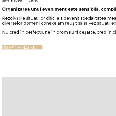
să-mi stea în cale.
Organizarea unui eveniment este sensibilă, compli
Rezolvările situațiilor dificile a devenit specialitatea 
diverselor domenii conexe am reușit să salvez situații ex
Nu cred în perfecțiune în promisiuni deșarte, cred în ch
CITEȘTE MAI MULT