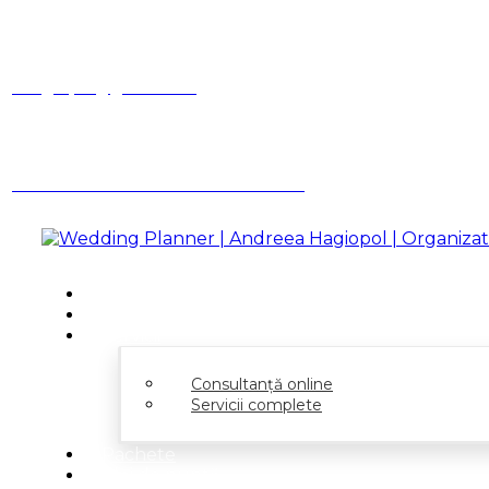
Facebook
Instagram
Linkedin
ahagiopol@gmail.com
Ai o întrebare? Suna-mă
0731 362 001
Acasă
Despre
Servicii
Consultanță online
Servicii complete
Pachete
Idei de nuntă