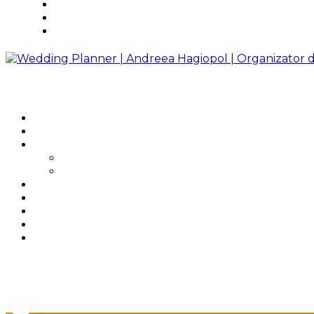
Testimoniale
Blog
Contact
ACASĂ
DESPRE
SERVICII
Consultanță online
Servicii complete
PACHETE
IDEI DE NUNTĂ
TESTIMONIALE
BLOG
CONTACT
Facebook
Instagram
Linkedin