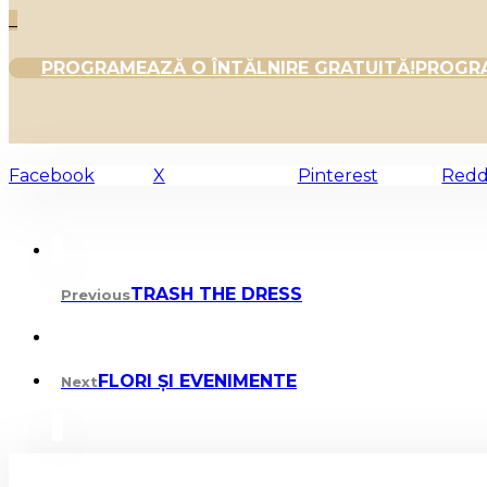
_
PROGRAMEAZĂ O ÎNTĂLNIRE GRATUITĂ!
PROGRA
Facebook
X
Pinterest
Redd
TRASH THE DRESS
Previous
FLORI ȘI EVENIMENTE
Next