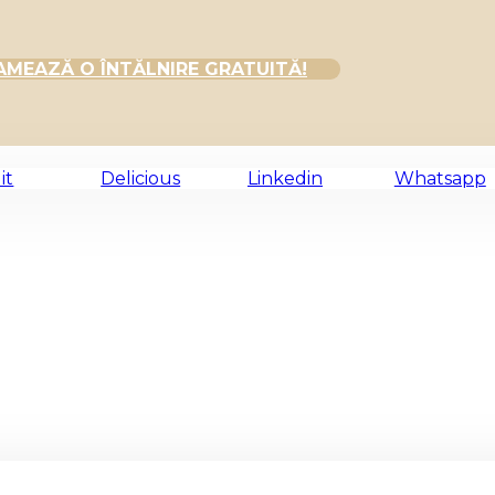
MEAZĂ O ÎNTĂLNIRE GRATUITĂ!
it
Delicious
Linkedin
Whatsapp