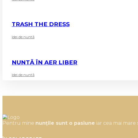
TRASH THE DRESS
Idei de nuntă
NUNTĂ ÎN AER LIBER
Idei de nuntă
Pentru mine
nunțile sunt o pasiune
iar cea mai mare s