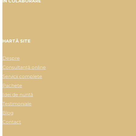
ÎN COLABORARE
HARTĂ SITE
Despre
Consultanță online
Servicii complete
Pachete
Idei de nuntă
Testimoniale
Blog
Contact