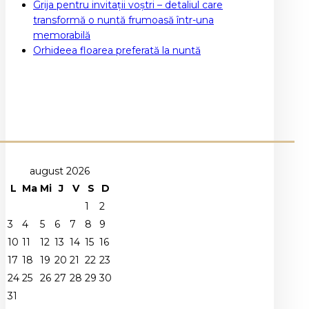
Grija pentru invitații voștri – detaliul care
transformă o nuntă frumoasă într-una
memorabilă
Orhideea floarea preferată la nuntă
august 2026
L
Ma
Mi
J
V
S
D
1
2
3
4
5
6
7
8
9
10
11
12
13
14
15
16
17
18
19
20
21
22
23
24
25
26
27
28
29
30
31