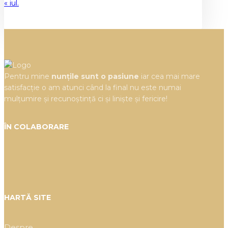
« iul.
Pentru mine
nunțile sunt o pasiune
iar cea mai mare
satisfacție o am atunci când la final nu este numai
mulțumire și recunoștință ci și liniște și fericire!
ÎN COLABORARE
HARTĂ SITE
Despre