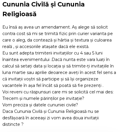
Cununia Civilă și Cununia
Religioasă
Eu însă aș avea un amendament. Aș alege să solicit
contra cost să mi se trimită fizic prin curier varianta pe
care o aleg, da contează și hârtia și textura și culoarea
reală , și accesoriile atașate dacă ele există.
Eu sunt adepta trimiterii invitațiilor cu 4 sau 5 luni
înaintea evenimentului .Dacă nunta este vara luați în
calcul să setați data și locația și să trimite-ți invitațiile în
luna martie sau aprilie deoarece aveți în acest fel sens a
că invitații voștri să participe și să își organizeze
vacantele în așa fel încât să poată să fie prezenți .
Voi reveni cu răspunsuri care mi se solicită cel mai des:
Trecem și numele părinților pe invitație?
Vom preciza și datele cununiei civile?
Daca Cununia Civilă și Cununia Religioasă nu se
desfășoară în aceeași zi vom avea doua invitații
distincte ?