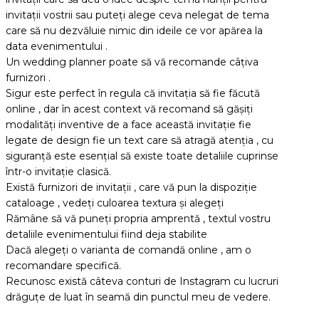
invitații vostrii sau puteți alege ceva nelegat de tema
care să nu dezvăluie nimic din ideile ce vor apărea la
data evenimentului .
Un wedding planner poate să vă recomande câțiva
furnizori .
Sigur este perfect în regula că invitația să fie făcută
online , dar în acest context vă recomand să gășiți
modalități inventive de a face această invitație fie
legate de design fie un text care să atragă atenția , cu
siguranță este esențial să existe toate detaliile cuprinse
într-o invitație clasică.
Există furnizori de invitații , care vă pun la dispoziție
cataloage , vedeți culoarea textura și alegeți
Rămâne să vă puneți propria amprentă , textul vostru
detaliile evenimentului fiind deja stabilite
Dacă alegeți o varianta de comandă online , am o
recomandare specifică.
Recunosc există câteva conturi de Instagram cu lucruri
drăguțe de luat în seamă din punctul meu de vedere.