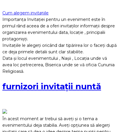
Cum alegem invitațiile
Importanța Invitației pentru un eveniment este în
primul rând aceea de a oferi invitaților informații despre
organizarea evenimentului data, locație , principalii
protagonișți.
Invitațiile le alegeți oricând dar tipărirea lor o faceți după
ce deja primele detalii sunt clar stabilite.
Data și locul evenimentului , Nașii , Locația unde vă
avea loc petrecerea, Biserica unde se vă oficia Cununia
Religioasă.
furnizori invitații nuntă
În acest moment ar trebui să aveți și o tema a
evenimentului deja stabilia. Aveți opțiunea să alegeți
invitații care să dea o idee despre tema nunții pentru