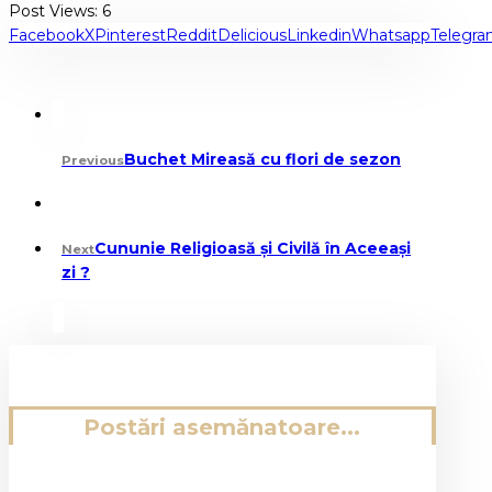
Post Views:
6
Facebook
X
Pinterest
Reddit
Delicious
Linkedin
Whatsapp
Telegr
Buchet Mireasă cu flori de sezon
Previous
Cununie Religioasă și Civilă în Aceeași
Next
zi ?
Postări asemănatoare...