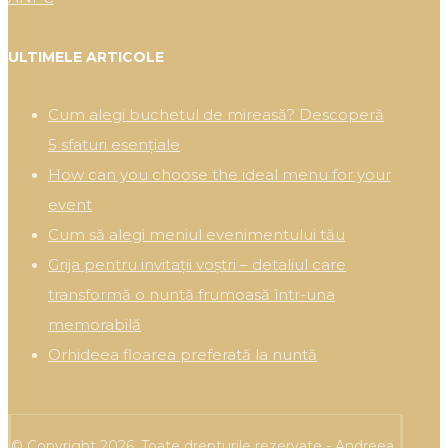
ULTIMELE ARTICOLE
Cum alegi buchetul de mireasă? Descoperă
5 sfaturi esențiale
How can you choose the ideal menu for your
event
Cum să alegi meniul evenimentului tău
Grija pentru invitații voștri – detaliul care
transformă o nuntă frumoasă într-una
memorabilă
Orhideea floarea preferată la nuntă
© Copyright 2026. Toate drepturile rezervate - Andreea