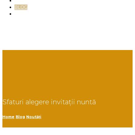
TESTIMONIALE
BLOG
CONTACT
Facebook
Instagram
Linkedin
Sfaturi alegere invitații nuntă
Home
Blog
Noutăți