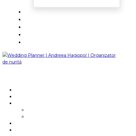
Pachete
Idei de nuntă
Testimoniale
Blog
Contact
ACASĂ
DESPRE
SERVICII
Consultanță online
Servicii complete
PACHETE
IDEI DE NUNTĂ