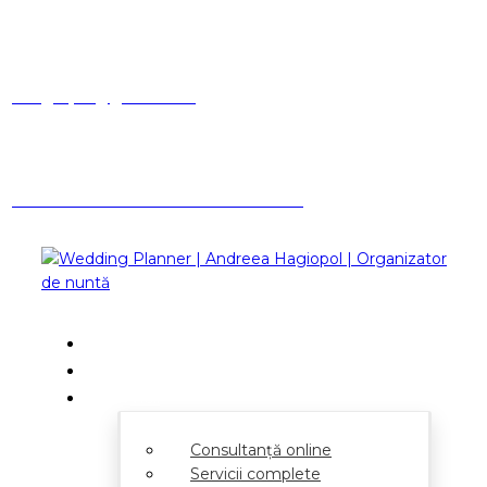
Facebook
Instagram
Linkedin
ahagiopol@gmail.com
Ai o întrebare? Suna-mă
0731 362 001
Acasă
Despre
Servicii
Consultanță online
Servicii complete