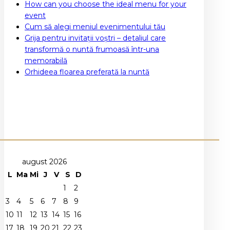
How can you choose the ideal menu for your
event
Cum să alegi meniul evenimentului tău
Grija pentru invitații voștri – detaliul care
transformă o nuntă frumoasă într-una
memorabilă
Orhideea floarea preferată la nuntă
august 2026
L
Ma
Mi
J
V
S
D
1
2
3
4
5
6
7
8
9
10
11
12
13
14
15
16
17
18
19
20
21
22
23