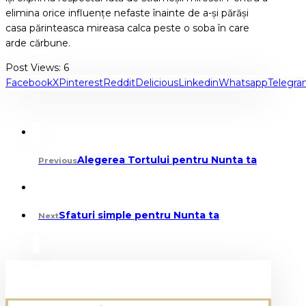
elimina orice influențe nefaste înainte de a-și părăși
casa părinteasca mireasa calca peste o soba în care
arde cărbune.
Post Views:
6
Facebook
X
Pinterest
Reddit
Delicious
Linkedin
Whatsapp
Telegr
Alegerea Tortului pentru Nunta ta
Previous
Sfaturi simple pentru Nunta ta
Next