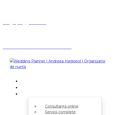
Facebook
Instagram
Linkedin
ahagiopol@gmail.com
Ai o întrebare? Suna-mă
0731 362 001
Acasă
Despre
Servicii
Consultanță online
Servicii complete