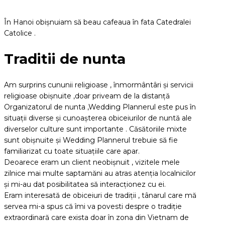
În Hanoi obișnuiam să beau cafeaua în fata Catedralei
Catolice .
Traditii de nunta
Am surprins cununii religioase , înmormântâri și servicii
religioase obișnuite ,doar priveam de la distanță
Organizatorul de nunta ,Wedding Plannerul este pus în
situații diverse și cunoașterea obiceiurilor de nuntă ale
diverselor culture sunt importante . Căsătoriile mixte
sunt obișnuite și Wedding Plannerul trebuie să fie
familiarizat cu toate situațiile care apar.
Deoarece eram un client neobișnuit , vizitele mele
zilnice mai multe saptamăni au atras atenția localnicilor
și mi-au dat posibilitatea să interacționez cu ei.
Eram interesată de obiceiuri de tradiții , tânarul care mă
servea mi-a spus că îmi va povesti despre o tradiție
extraordinară care exista doar în zona din Vietnam de