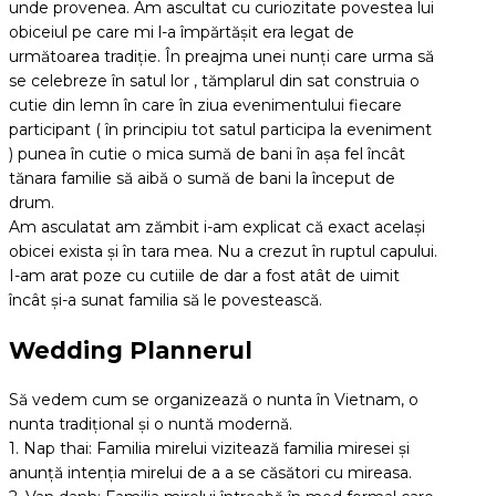
unde provenea. Am ascultat cu curiozitate povestea lui
obiceiul pe care mi l-a împărtășit era legat de
următoarea tradiție. În preajma unei nunți care urma să
se celebreze în satul lor , tămplarul din sat construia o
cutie din lemn în care în ziua evenimentului fiecare
participant ( în principiu tot satul participa la eveniment
) punea în cutie o mica sumă de bani în așa fel încât
tănara familie să aibă o sumă de bani la început de
drum.
Am asculatat am zămbit i-am explicat că exact același
obicei exista și în tara mea. Nu a crezut în ruptul capului.
I-am arat poze cu cutiile de dar a fost atât de uimit
încât și-a sunat familia să le povestească.
Wedding Plannerul
Să vedem cum se organizează o nunta în Vietnam, o
nunta tradițional și o nuntă modernă.
1. Nap thai: Familia mirelui vizitează familia miresei și
anunță intenția mirelui de a a se căsători cu mireasa.