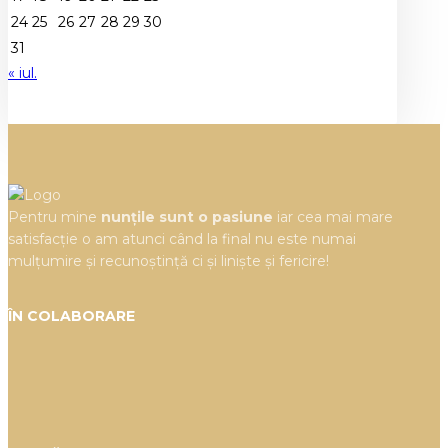
24
25
26
27
28
29
30
31
« iul.
Pentru mine
nunțile sunt o pasiune
iar cea mai mare
satisfacție o am atunci când la final nu este numai
mulțumire și recunoștință ci și liniște și fericire!
ÎN COLABORARE