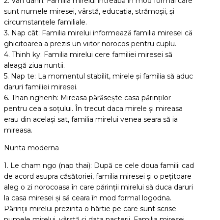
2. Van danh: Familia mirelui întreabă în mod formal care
sunt numele miresei, vârstă, educația, strămoșii, și
circumstanțele familiale.
3. Nap cât: Familia mirelui informează familia miresei că
ghicitoarea a prezis un viitor norocos pentru cuplu.
4. Thinh ky: Familia mirelui cere familiei miresei să
aleagă ziua nuntii.
5. Nap te: La momentul stabilit, mirele și familia să aduc
daruri familiei miresei.
6. Than nghenh: Mireasa părăsește casa părinților
pentru cea a soțului. În trecut daca mirele și mireasa
erau din același sat, familia mirelui venea seara să ia
mireasa.
Nunta moderna
1. Le cham ngo (nap thai): După ce cele doua familii cad
de acord asupra căsătoriei, familia miresei și o pețitoare
aleg o zi norocoasa în care părinții mirelui să duca daruri
la casa miresei și să ceara în mod formal logodna.
Părinții mirelui prezinta o hârtie pe care sunt scrise
numele mirelui, vârstă și data nașterii. Familia miresei