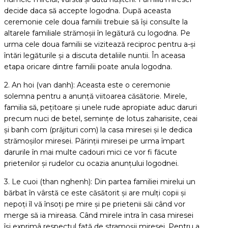
decide daca să accepte logodna. După aceasta
ceremonie cele doua familii trebuie să își consulte la
altarele familiale strămoșii în legătură cu logodna. Pe
urma cele doua familii se vizitează reciproc pentru a-și
întări legăturile și a discuta detaliile nuntii. În aceasa
etapa oricare dintre familii poate anula logodna.
2. An hoi (van danh): Aceasta este o ceremonie
solemna pentru a anunță viitoarea căsătorie. Mirele,
familia să, pețitoare și unele rude apropiate aduc daruri
precum nuci de betel, semințe de lotus zaharisite, ceai
și banh com (prăjituri com) la casa miresei și le dedica
strămoșilor miresei. Părinții miresei pe urma împart
darurile în mai multe cadouri mici ce vor fi făcute
prietenilor și rudelor cu ocazia anunțului logodnei.
3. Le cuoi (than nghenh): Din partea familiei mirelui un
bărbat în vârstă ce este căsătorit și are mulți copii și
nepoți îl vă însoți pe mire și pe prietenii săi când vor
merge să ia mireasa. Când mirele intra în casa miresei
își exprimâ respectul fată de stramoșii miresei. Pentru a