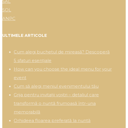
SAL
SOL
ANPC
ULTIMELE ARTICOLE
Cum alegi buchetul de mireasă? Descoperă
5 sfaturi esențiale
How can you choose the ideal menu for your
event
Cum să alegi meniul evenimentului tău
Grija pentru invitații voștri – detaliul care
transformă o nuntă frumoasă într-una
memorabilă
Orhideea floarea preferată la nuntă