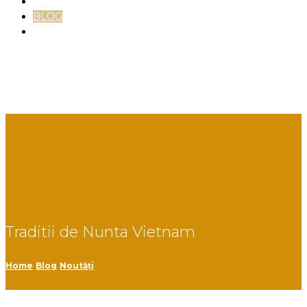
TESTIMONIALE
BLOG
CONTACT
Facebook
Instagram
Linkedin
Traditii de Nunta Vietnam
Home
Blog
Noutăți