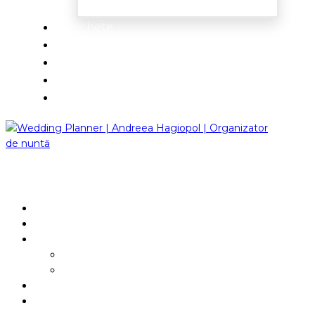
Pachete
Idei de nuntă
Testimoniale
Blog
Contact
ACASĂ
DESPRE
SERVICII
Consultanță online
Servicii complete
PACHETE
IDEI DE NUNTĂ